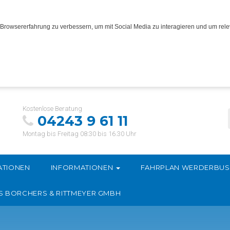
Browsererfahrung zu verbessern, um mit Social Media zu interagieren und um relev
Kostenlose Beratung
04243 9 61 11
Montag bis Freitag 08:30 bis 16.30 Uhr
ATIONEN
INFORMATIONEN
FAHRPLAN WERDERBU
S BORCHERS & RITTMEYER GMBH