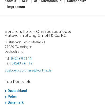
Kontakt
AGB
AGB Mietomnibus
Datenschutz
Impressum
Borchers Reisen Omnibusbetrieb &
Autovermietung GmbH & Co. KG
Justus von Liebig Straße 21
27239 Twistringen
Deutschland
Tel.:
04243 9 61 11
Fax:
04243 9 61 12
busbuero.borchers@t-online.de
Top Reiseziele
Deutschland
Polen
Dänemark