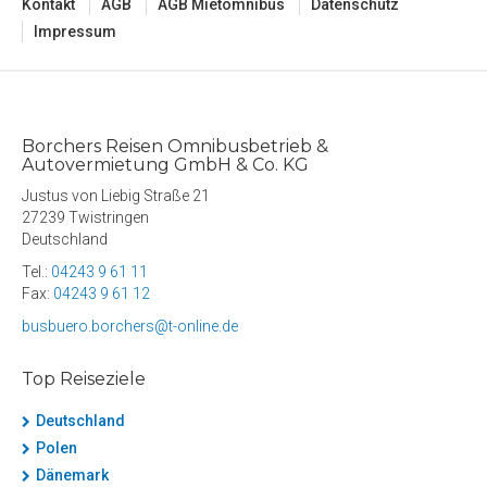
Kontakt
AGB
AGB Mietomnibus
Datenschutz
Impressum
Borchers Reisen Omnibusbetrieb &
Autovermietung GmbH & Co. KG
Justus von Liebig Straße 21
27239 Twistringen
Deutschland
Tel.:
04243 9 61 11
Fax:
04243 9 61 12
busbuero.borchers@t-online.de
Top Reiseziele
Deutschland
Polen
Dänemark