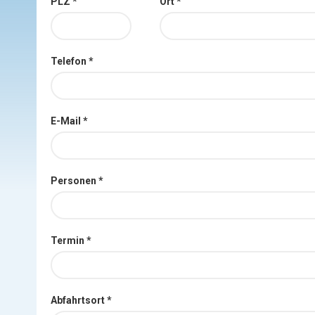
PLZ *
Ort *
Telefon *
E-Mail *
Personen *
Termin *
Abfahrtsort *