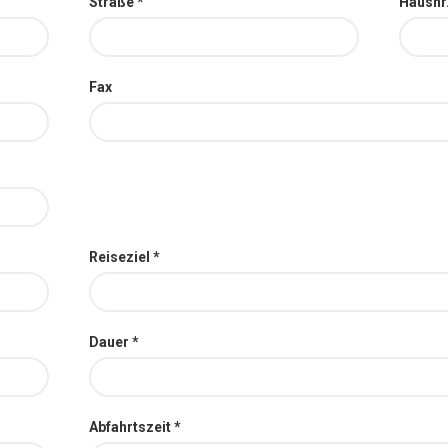
Straße *
Hausnr.
Fax
Reiseziel *
Dauer *
Abfahrtszeit *