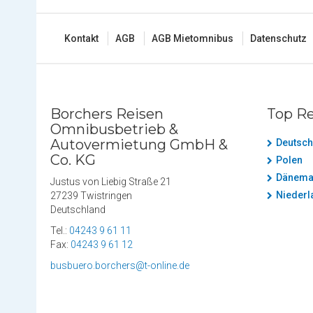
Kontakt
AGB
AGB Mietomnibus
Datenschutz
Borchers Reisen
Top Re
Omnibusbetrieb &
Autovermietung GmbH &
Deutsch
Co. KG
Polen
Dänema
Justus von Liebig Straße 21
Niederl
27239 Twistringen
Deutschland
Tel.:
04243 9 61 11
Fax:
04243 9 61 12
busbuero.borchers@t-online.de