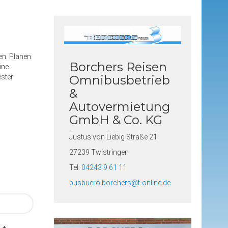
en. Planen
Borchers Reisen
ine
ester
Omnibusbetrieb
&
Autovermietung
GmbH & Co. KG
Justus von Liebig Straße 21
27239 Twistringen
Tel.
04243 9 61 11
busbuero.borchers@t-online.de