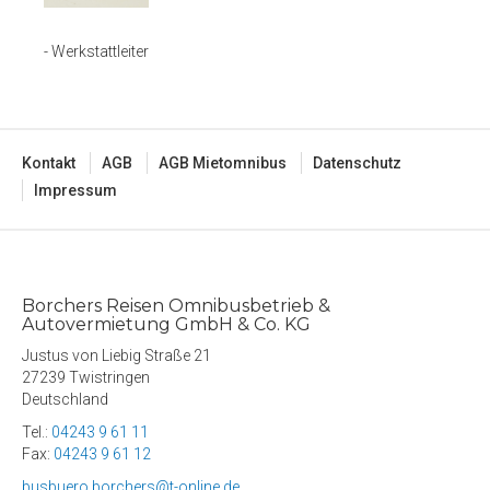
- Werkstattleiter
Kontakt
AGB
AGB Mietomnibus
Datenschutz
Impressum
Borchers Reisen Omnibusbetrieb &
Autovermietung GmbH & Co. KG
Justus von Liebig Straße 21
27239 Twistringen
Deutschland
Tel.:
04243 9 61 11
Fax:
04243 9 61 12
busbuero.borchers@t-online.de