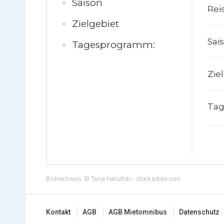
Saison
Rei
Zielgebiet
Sai
Tagesprogramm:
Zie
Tag
Bildnachweis: © Tanja Naturfoto - stock.adobe.com
Kontakt
AGB
AGB Mietomnibus
Datenschutz