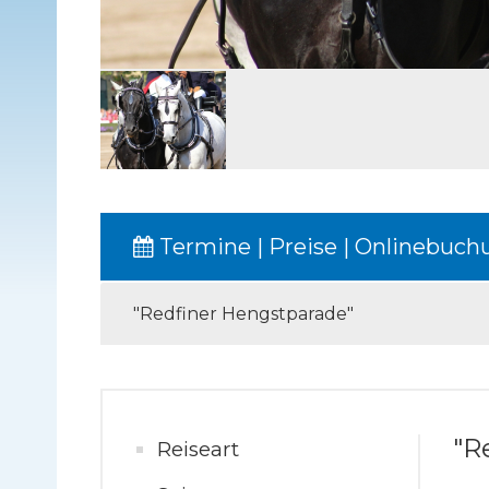
Termine | Preise | Onlinebuch
"Redfiner Hengstparade"
"R
Reiseart