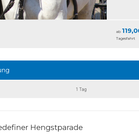
119,0
ab
Tagesfahrt
ung
1 Tag
edefiner Hengstparade